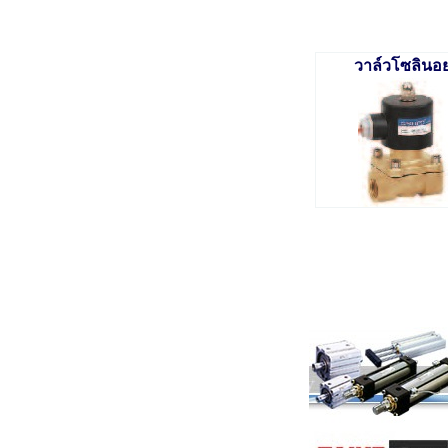
วาล์วโซลินอ