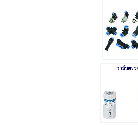
วาล์วตรว