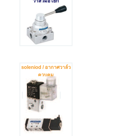
วาล์วมือโยก
soleniod / อากาศวาล์ว
ควบคุม