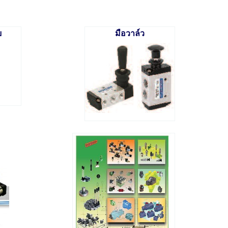
ย
มือวาล์ว